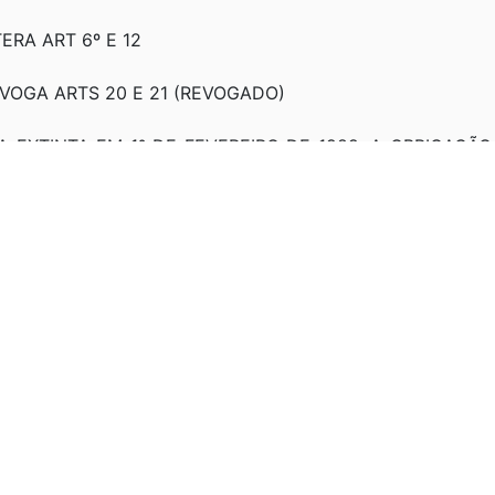
TERA ART 6º E 12
REVOGA ARTS 20 E 21 (REVOGADO)
FICA EXTINTA EM 1º DE FEVEREIRO DE 1989, A OBRIGA
M CIRCULAÇÃO
EVOGA O ART. 17
986: REGULAMENTAÇÃO PARCIAL (REVOGADO)
986: REGULAMENTAÇÃO PARCIAL (REVOGADO)
PROVA O TEXTO DESTE DEL
86: REGULAMENTAÇÃO PARCIAL (REVOGADO)
986: REGULAMENTAÇÃO PARCIAL (REVOGADO)