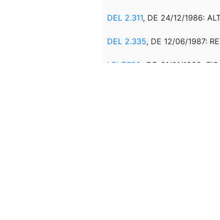
DEL 2.311
, DE 24/12/1986: AL
DEL 2.335
, DE 12/06/1987: 
LEI 7.730
, DE 31/01/1989: 
LIQUIDAÇÃO DOS TÍTULOS E
LEI 11.321
, DE 07/07/2006: R
Correlação:
DEC 92.492
, DOFC 26/03/1
DEC 92.504
, DOFC 01/04/1
DLG 7, DOFC 18/04/1986: A
DEC 92.590,
DOFC 28/04/19
DEC 92.592
, DOFC 28/04/1