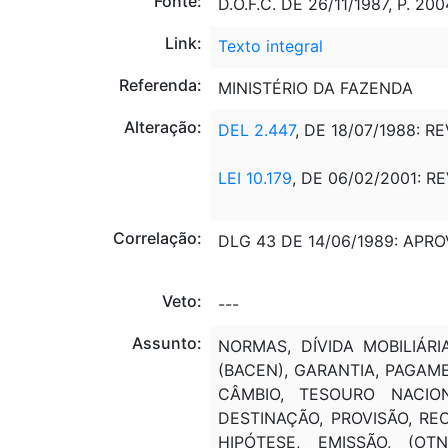
Fonte:
D.O.F.C. DE 26/11/1987, P. 20
Link:
Texto integral
Referenda:
MINISTÉRIO DA FAZENDA
Alteração:
DEL 2.447
, DE 18/07/1988: R
LEI 10.179
, DE 06/02/2001: R
Correlação:
DLG 43 DE 14/06/1989: APRO
Veto:
---
Assunto:
NORMAS, DÍVIDA MOBILIÁRI
(BACEN), GARANTIA, PAGAM
CÂMBIO, TESOURO NACION
DESTINAÇÃO, PROVISÃO, RE
HIPÓTESE, EMISSÃO, (OT