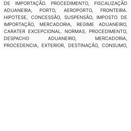
DE IMPORTAÇÃO. PROCEDIMENTO, FISCALIZAÇÃO
ADUANEIRA, PORTO, AEROPORTO, FRONTEIRA.
HIPOTESE, CONCESSÃO, SUSPENSÃO, IMPOSTO DE
IMPORTAÇÃO, MERCADORIA, REGIME ADUANEIRO,
CARATER EXCEPCIONAL. NORMAS, PROCEDIMENTO,
DESPACHO ADUANEIRO, MERCADORIA,
PROCEDENCIA, EXTERIOR, DESTINAÇÃO, CONSUMO,
TERRITORIO NACIONAL. HIPOTESE, DESIGNAÇÃO,
DESPACHANTE ADUANEIRO, REPRESENTANTE,
IMPORTADOR, EXPORTADOR, MERCADORIA
ESTRANGEIRA. HIPOTESE, AUTORIDADE ADUANEIRA,
FIXAÇÃO, CONTROLE, VEICULOS. NORMAS, HIPOTESE,
ISENÇÃO, IMPOSTO DE IMPORTAÇÃO, MERCADORIA
ESTRANGEIRA
Classificação de direito:
---
Observação: