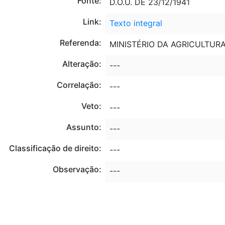
Fonte:
D.O.U. DE 23/12/1941
Link:
Texto integral
Referenda:
MINISTÉRIO DA AGRICULTUR
Alteração:
---
Correlação:
---
Veto:
---
Assunto:
---
Classificação de direito:
---
Observação:
---