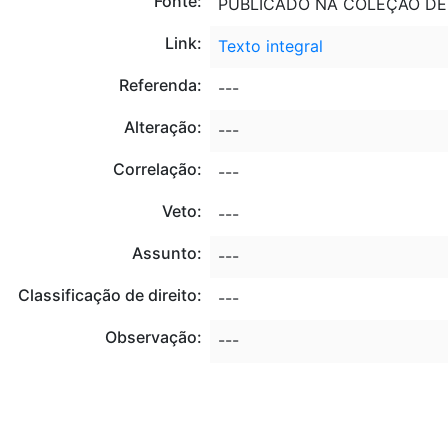
Fonte:
PUBLICADO NA COLEÇÃO DE 
Link:
Texto integral
Referenda:
---
Alteração:
---
Correlação:
---
Veto:
---
Assunto:
---
Classificação de direito:
---
Observação:
---