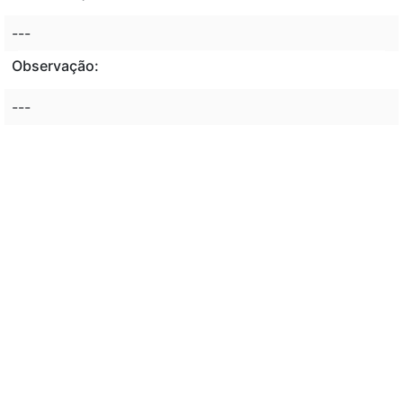
---
Observação:
---