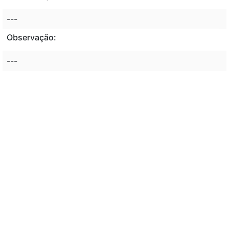
---
Observação:
---