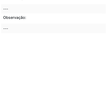
---
Observação:
---