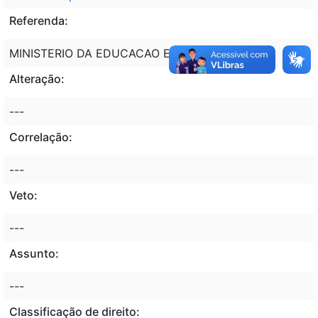
Referenda:
MINISTERIO DA EDUCACAO E SAUDE; PESSOAL.
Alteração:
---
Correlação:
---
Veto:
---
Assunto:
---
Classificação de direito: