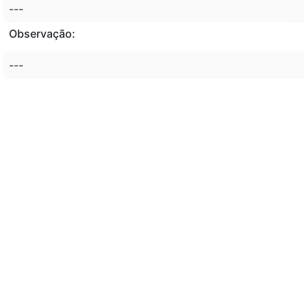
---
Observação:
---