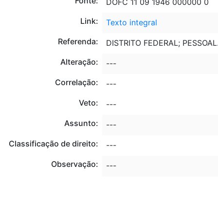
Fonte:
DOFC 11 09 1946 000000 0
Link:
Texto integral
Referenda:
DISTRITO FEDERAL; PESSOAL
Alteração:
---
Correlação:
---
Veto:
---
Assunto:
---
Classificação de direito:
---
Observação:
---