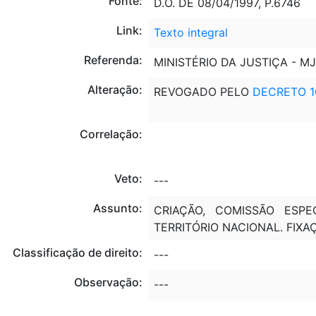
Fonte:
D.O. DE 08/04/1997, P.6746
Link:
Texto integral
Referenda:
MINISTÉRIO DA JUSTIÇA - MJ
Alteração:
REVOGADO PELO
DECRETO 1
Correlação:
Veto:
---
Assunto:
CRIAÇÃO, COMISSÃO ESPEC
TERRITÓRIO NACIONAL. FIXA
Classificação de direito:
---
Observação:
---