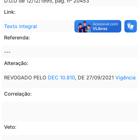
D.O.U de 12/12/1995, pág. nº 20453
Link:
Texto integral
Referenda:
---
Alteração:
REVOGADO PELO
DEC 10.810
, DE 27/09/2021
Vigência
Correlação:
Veto: