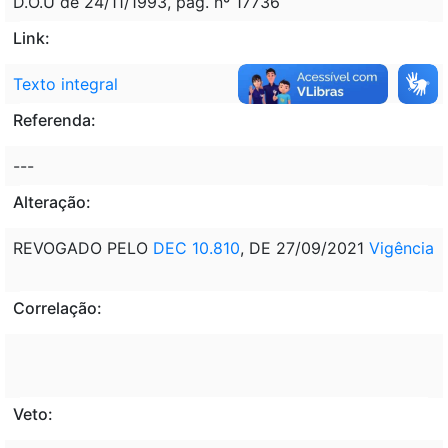
D.O.U de 24/11/1993, pág. nº 17736
Link:
Texto integral
Referenda:
---
Alteração:
REVOGADO PELO
DEC 10.810
, DE 27/09/2021
Vigência
Correlação:
Veto: