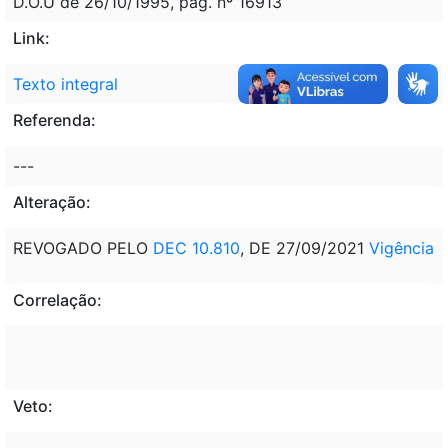
D.O.U de 26/10/1995, pág. nº 16913
Link:
Texto integral
Referenda:
---
Alteração:
REVOGADO PELO
DEC 10.810
, DE 27/09/2021
Vigência
Correlação:
Veto: