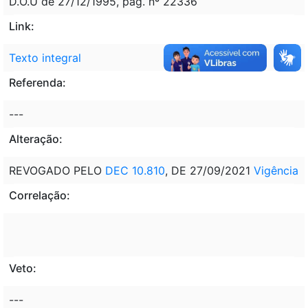
D.O.U de 27/12/1995, pág. nº 22336
Link:
Texto integral
Referenda:
---
Alteração:
REVOGADO PELO
DEC 10.810
, DE 27/09/2021
Vigência
Correlação:
Veto:
---