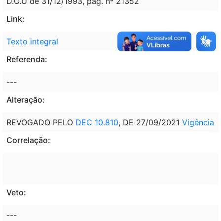
D.O.U de 31/12/1993, pág. nº 21352
Link:
Texto integral
Referenda:
---
Alteração:
REVOGADO PELO
DEC 10.810
, DE 27/09/2021
Vigência
Correlação:
Veto:
---