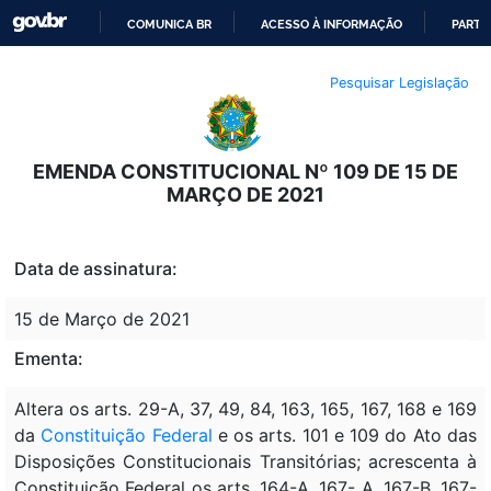
COMUNICA BR
ACESSO À INFORMAÇÃO
PARTI
IR
Pesquisar Legislação
PARA
O
CONTEÚDO
EMENDA CONSTITUCIONAL Nº 109 DE 15 DE
MARÇO DE 2021
Data de assinatura:
15 de Março de 2021
Ementa:
Altera os arts. 29-A, 37, 49, 84, 163, 165, 167, 168 e 169
da
Constituição Federal
e os arts. 101 e 109 do Ato das
Disposições Constitucionais Transitórias; acrescenta à
Constituição Federal os arts. 164-A, 167- A, 167-B, 167-