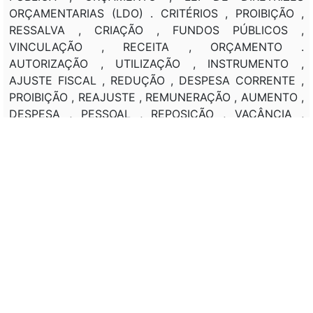
ORÇAMENTARIAS (LDO) . CRITÉRIOS , PROIBIÇÃO ,
RESSALVA , CRIAÇÃO , FUNDOS PÚBLICOS ,
VINCULAÇÃO , RECEITA , ORÇAMENTO .
AUTORIZAÇÃO , UTILIZAÇÃO , INSTRUMENTO ,
AJUSTE FISCAL , REDUÇÃO , DESPESA CORRENTE ,
PROIBIÇÃO , REAJUSTE , REMUNERAÇÃO , AUMENTO ,
DESPESA , PESSOAL , REPOSIÇÃO , VACÂNCIA ,
CARGO PUBLICO , REALIZAÇÃO , CONCURSO
PUBLICO , CONCESSÃO , INCENTIVO FISCAL ,
OPERAÇÃO FINANCEIRA . CRITÉRIOS , ADOÇÃO ,
REGIME FISCAL , REGIME FINANCEIRO , CARÁTER
EXTRAORDINÁRIO , HIPÓTESE , CALAMIDADE PUBLICA
, AUTORIZAÇÃO , EXECUTIVO , REGIME ,
CONTRATAÇÃO , CARÁTER PROVISÓRIO , MEDIDA DE
EMERGÊNCIA , PESSOAL , SERVIÇO , AQUISIÇÃO ,
OBRAS . DISPENSA , EXERCÍCIO FINANCEIRO ,
PERÍODO , VIGÊNCIA , CALAMIDADE PUBLICA ,
PROIBIÇÃO , OPERAÇÃO FINANCEIRA , EXCESSO ,