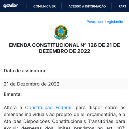
COMUNICA BR
ACESSO À INFORMAÇÃO
PARTI
IR
Pesquisar Legislação
PARA
O
CONTEÚDO
EMENDA CONSTITUCIONAL Nº 126 DE 21 DE
DEZEMBRO DE 2022
Data de assinatura:
21 de Dezembro de 2022
Ementa:
Altera a
Constituição Federal
, para dispor sobre as
emendas individuais ao projeto de lei orçamentária, e o
Ato das Disposições Constitucionais Transitórias para
excluir despesas dos limites previstos no art. 107;