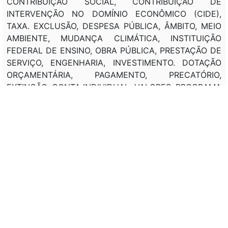
CONTRIBUIÇÃO SOCIAL, CONTRIBUIÇÃO DE
INTERVENÇÃO NO DOMÍNIO ECONÔMICO (CIDE),
TAXA. EXCLUSÃO, DESPESA PÚBLICA, ÂMBITO, MEIO
AMBIENTE, MUDANÇA CLIMÁTICA, INSTITUIÇÃO
FEDERAL DE ENSINO, OBRA PÚBLICA, PRESTAÇÃO DE
SERVIÇO, ENGENHARIA, INVESTIMENTO. DOTAÇÃO
ORÇAMENTÁRIA, PAGAMENTO, PRECATÓRIO,
EXTINÇÃO, CONTA INDIVIDUAL, VALORES, PROGRAMA
DE INTEGRAÇÃO SOCIAL E PROGRAMA DE
FORMAÇÃO DO PATRIMÔNIO DO SERVIDOR PÚBLICO
(PIS-PASEP), DEFINIÇÃO, ENTE FEDERADO,
EXECUÇÃO FINANCEIRA, TRANSFERÊNCIA,
RECURSOS FINANCEIROS, ORIGEM, FUNDO NACIONAL
DE SAÚDE (FNS), FUNDO NACIONAL, ASSISTÊNCIA
SOCIAL. AUTORIZAÇÃO, DESPESA ORÇAMENTÁRIA,
EXERCÍCIO FINANCEIRO, PROGRAMA, AUXÍLIO BRASIL,
BOLSA FAMÍLIA, AUXÍLIO, GÁS LIQUEFEITO DE
PETRÓLEO (GLP), FAMÍLIA, BAIXA RENDA. EMENDA DE
RELATOR, OBRIGATORIEDADE, PRESIDENTE DA