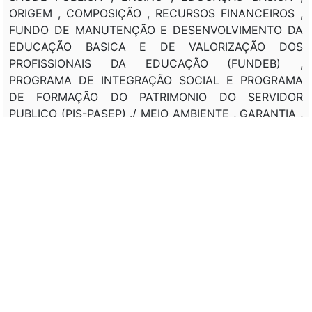
ORIGEM , COMPOSIÇÃO , RECURSOS FINANCEIROS ,
FUNDO DE MANUTENÇÃO E DESENVOLVIMENTO DA
EDUCAÇÃO BASICA E DE VALORIZAÇÃO DOS
PROFISSIONAIS DA EDUCAÇÃO (FUNDEB) ,
PROGRAMA DE INTEGRAÇÃO SOCIAL E PROGRAMA
DE FORMAÇÃO DO PATRIMONIO DO SERVIDOR
PUBLICO (PIS-PASEP) ./ MEIO AMBIENTE , GARANTIA ,
DIREITOS , EQUILIBRIO ECOLOGICO , REGIME
TRIBUTARIO , REGIME FISCAL , FAVORECIMENTO ,
Biocombustível , HIDROGENIO , REDUÇÃO , EMISSÃO ,
GAS CARBONICO . ALTERAÇÃO , DISPOSIÇÕES
CONSTITUCIONAIS TRANSITORIAS , DESVINCULAÇÃO
, PERCENTAGEM , RECEITA TRIBUTARIA , ESTADOS ,
DISTRITO FEDERAL (DF) , MUNICIPIOS , CRITERIOS ,
MANUTENÇÃO , COMPETITIVIDADE , ZONA FRANCA ,
MANAUS (AM) ./ NORMAS , PERIODO , SUBSTITUIÇÃO
, CRIAÇÃO , EXTINÇÃO , TRIBUTOS , ADAPTAÇÃO ,
TRIBUTAÇÃO . OBRIGATORIEDADE , EXECUTIVO ,