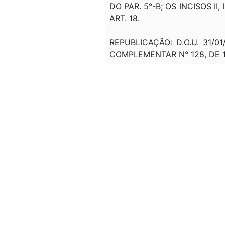
DO PAR. 5°-B; OS INCISOS II, 
ART. 18.
REPUBLICAÇÃO: D.O.U. 31/
COMPLEMENTAR N° 128, DE 1
LCP 133
, DE 28/12/2009: AC
LCP 139
, DE 10/11/2011: ALTER
31, 32, 33, 34 (VETADO), 39,
REPUBLICAÇÃO - D.O.U. DE
COMPLEMENTAR Nº 139, DE 10
REPUBLICAÇÃO - D.O.U. DE
COMPLEMENTAR Nº 139, DE 10
LEI 12.792
, DE 28/03/2013: A