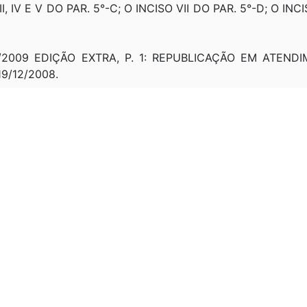
III, IV E V DO PAR. 5°-C; O INCISO VII DO PAR. 5°-D; O IN
01/2009 EDIÇÃO EXTRA, P. 1: REPUBLICAÇÃO EM ATEND
9/12/2008.
RESCE INCISO XV AO PAR. 5º-B DO ART. 18 E REVOGA OS IN
A OS ARTS. 1º, 3º, 4º, 9º, 16, 17, 18 PAR. 14 (VETADO), 18-A
 41 E 68; ACRESCE ARTS. 38-A E 79-E; REVOGA O PAR. 2º D
 31/01/2012, SEÇÃO I, P. 1: REPUBLICAÇÃO EM ATEND
/11/2011.
 06/03/2012, SEÇÃO I, P 1: REPUBLICAÇÃO EM ATEN
/11/2011.
LTERA OS ARTS. 2º, 76 E 85-A