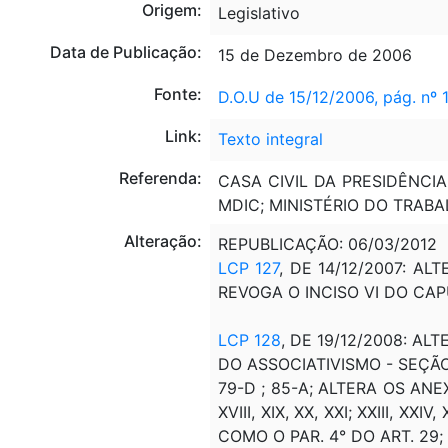
Origem:
Legislativo
Data de Publicação:
15 de Dezembro de 2006
Fonte:
D.O.U de 15/12/2006, pág. nº 
Link:
Texto integral
Referenda:
CASA CIVIL DA PRESIDÊNCIA
MDIC; MINISTÉRIO DO TRABA
Alteração:
REPUBLICAÇÃO: 06/03/2012
LCP 127
, DE 14/12/2007: ALT
REVOGA O INCISO VI DO CAPU
LCP 128
, DE 19/12/2008: ALTER
DO ASSOCIATIVISMO - SEÇÃO Ú
79-D ; 85-A; ALTERA OS ANEXOS I ,
XVIII, XIX, XX, XXI; XXIII, XXI
COMO O PAR. 4° DO ART. 29; O I