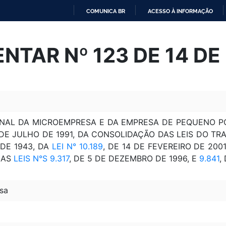
COMUNICA BR
ACESSO À INFORMAÇÃO
IR
PARA
NTAR Nº 123 DE 14 D
O
CONTEÚDO
ONAL DA MICROEMPRESA E DA EMPRESA DE PEQUENO PO
 DE JULHO DE 1991, DA CONSOLIDAÇÃO DAS LEIS DO TR
 DE 1943, DA
LEI N° 10.189
, DE 14 DE FEVEREIRO DE 200
 AS
LEIS N°S 9.317
, DE 5 DE DEZEMBRO DE 1996, E
9.841
,
sa