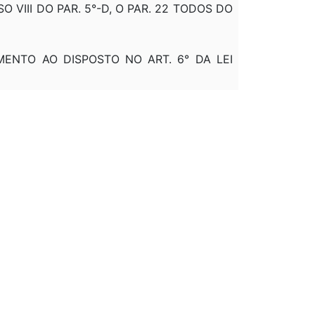
CISO VIII DO PAR. 5°-D, O PAR. 22 TODOS DO
IMENTO AO DISPOSTO NO ART. 6° DA LEI
CISOS X E XI DO PAR. 5°-D DO ART. 18
, 18-B, 18-C, 19, 20, 21, 24, 25, 26, 29, 30,
O ART. 4º E O PAR. 7º DO ART. 29
IMENTO AO DISPOSTO NO ART. 5º DA LEI
DIMENTO AO DISPOSTO NO ART 5º DA LEI