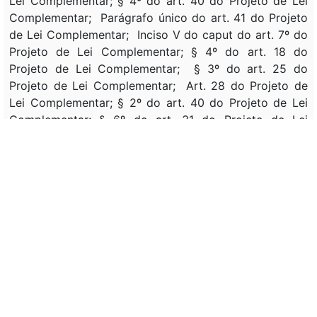
Lei Complementar; § 4º do art. 40 do Projeto de Lei
Complementar; Parágrafo único do art. 41 do Projeto
de Lei Complementar; Inciso V do caput do art. 7º do
Projeto de Lei Complementar; § 4º do art. 18 do
Projeto de Lei Complementar; § 3º do art. 25 do
Projeto de Lei Complementar; Art. 28 do Projeto de
Lei Complementar; § 2º do art. 40 do Projeto de Lei
Complementar; § 6º do art. 31 do Projeto de Lei
Complementar e Art. 42 do Projeto de Lei
Complementar.
(Promulgação partes vetadas) - DOU DE
08/07/2022 - Ed. Extra - B, P. 1.
Assunto:
CRIAÇÃO , LEI COMPLEMENTAR , REGULAMENTAÇÃO ,
LIMITAÇÃO , TRIBUTAÇÃO , UNIÃO FEDERAL ,
INSTITUIÇÃO BENEFICENTE , SAÚDE , EDUCAÇÃO ,