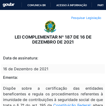
COMUNICA BR
ACESSO À INFORMAÇÃO
PARTI
IR
Pesquisar Legislação
PARA
O
CONTEÚDO
LEI COMPLEMENTAR Nº 187 DE 16 DE
DEZEMBRO DE 2021
Data de assinatura:
16 de Dezembro de 2021
Ementa:
Dispõe sobre a certificação das entidades
beneficentes e regula os procedimentos referentes à
imunidade de contribuições à seguridade social de que
trata o § 7º do art. 195 da
Constituição Federal;
altera