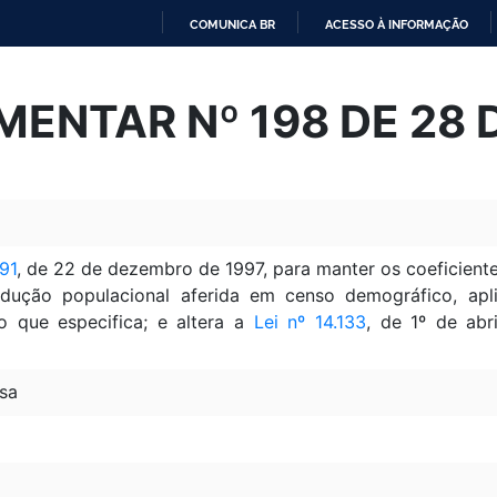
COMUNICA BR
ACESSO À INFORMAÇÃO
IR
PARA
MENTAR Nº 198 DE 28 
O
CONTEÚDO
91
, de 22 de dezembro de 1997, para manter os coeficient
ução populacional aferida em censo demográfico, apli
 que especifica; e altera a
Lei nº 14.133
, de 1º de abr
sa