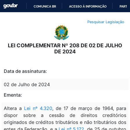
COMUNICA BR
ACESSO À INFORMAÇÃO
PARTI
IR
Pesquisar Legislação
PARA
O
CONTEÚDO
LEI COMPLEMENTAR Nº 208 DE 02 DE JULHO
DE 2024
Data de assinatura:
02 de Julho de 2024
Ementa:
Altera a
Lei nº 4.320
, de 17 de março de 1964, para
dispor sobre a cessão de direitos creditórios
originados de créditos tributários e não tributários dos
entes da Federação, e a
Lei nº 5.172
, de 25 de outubro