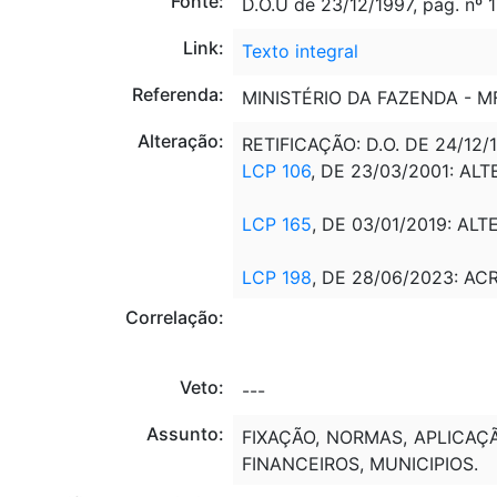
Fonte:
D.O.U de 23/12/1997, pág. nº 1
Link:
Texto integral
Referenda:
MINISTÉRIO DA FAZENDA - 
Alteração:
RETIFICAÇÃO: D.O. DE 24/12/
LCP 106
, DE 23/03/2001: ALT
LCP 165
, DE 03/01/2019: ALT
LCP 198
, DE 28/06/2023: AC
Correlação:
Veto:
---
Assunto:
FIXAÇÃO, NORMAS, APLICAÇÃ
FINANCEIROS, MUNICIPIOS.