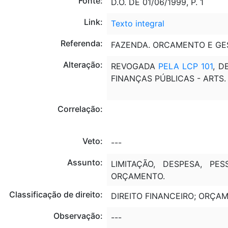
Fonte:
D.O. DE 01/06/1999, P. 1
Link:
Texto integral
Referenda:
FAZENDA. ORCAMENTO E GE
Alteração:
REVOGADA
PELA LCP 101
, D
FINANÇAS PÚBLICAS - ARTS. 
Correlação:
Veto:
---
Assunto:
LIMITAÇÃO, DESPESA, PES
ORÇAMENTO.
Classificação de direito:
DIREITO FINANCEIRO; ORÇA
Observação:
---