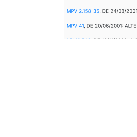
MPV 2.158-35
, DE 24/08/2001
MPV 41
, DE 20/06/2001: ALTER
LEI 10.548
, DE
13/11/2002: A
LEI 10.865
, DE 30/04/2004: 
MPV 609
, DE 8/03/2013: ALT
LEI 12.839
, DE 09/07/2013: A
LEI 13.043
, DE 13/11/2014: AL
MPV 1.227
, DE 04/06/2024: Rev
REVOGADA PELA
LCP 214
, D