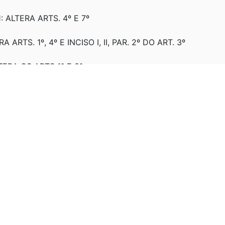
: ALTERA ARTS. 4º E 7º
A ARTS. 1º, 4º E INCISO I, II, PAR. 2º DO ART. 3º
LTERA OS ARTS 1º E 3º
ALTERA OS ARTS. 1º E 3º COM A REDAÇÃO DADA PELA LEI 1
ERA O ART. 1º (CONVERTIDA)
LTERA O ART. 1º
TERA ART 3º.
oga o art. 3º, § 4º.
E 16/01/2025.
Produção de efeitos