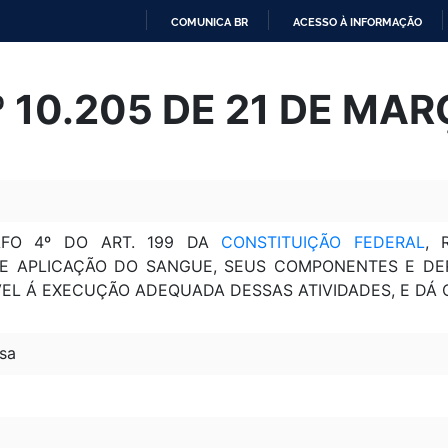
COMUNICA BR
ACESSO À INFORMAÇÃO
IR
PARA
º 10.205 DE 21 DE MA
O
CONTEÚDO
AFO 4º DO ART. 199 DA
CONSTITUIÇÃO FEDERAL
, 
 E APLICAÇÃO DO SANGUE, SEUS COMPONENTES E D
VEL Á EXECUÇÃO ADEQUADA DESSAS ATIVIDADES, E DÁ 
sa