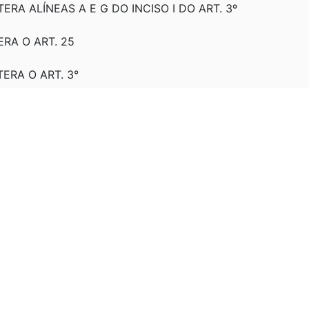
LTERA ALÍNEAS A E G DO INCISO I DO ART. 3º
TERA O ART. 25
TERA O ART. 3°
PRORROGA PARA 30/12/2010 A DATA PREVISTA NA ALÍNEA "
ALAÇÕES
TERA OS ARTS. 1º E 3º E REVOGA OS PARS. 5º, 6º E 7º DO 
ERA O ART. 13 E REVOGA OS PARS. 8º E 9º DO ART. 13 (
LTERA O ART. 13 E REVOGA OS PARS. 8º E 9º DO ART. 13
TERA O ART. 13 (SEM EFICÁCIA)
LTERA O ART. 13