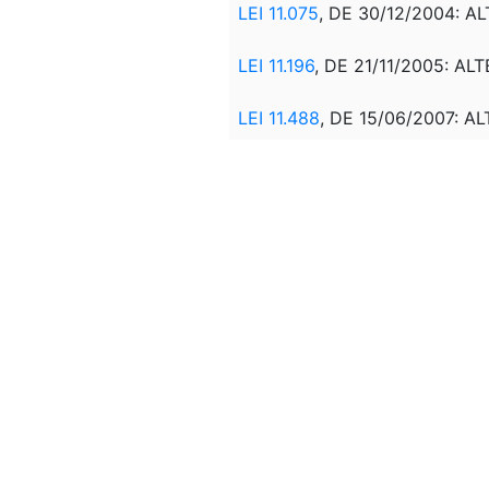
LEI 11.075
, DE 30/12/2004: A
LEI 11.196
, DE 21/11/2005: AL
LEI 11.488
, DE 15/06/2007: AL
LEI 11.943
, DE 28/05/2009: 
FUNCIONAMENTO DAS INST
LEI 12.212
, DE 20/01/2010: AL
MPV 579,
DE 11/09/2012: ALT
LEI 12.783
, DE 11/01/2013: A
MPV 605
, DE 23/01/2013: AL
LEI 12.839
, DE 09/07/2013: A