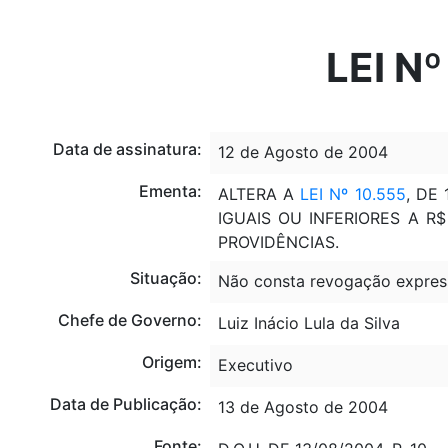
Portal do Governo Brasileiro
Atualize sua Barra de Governo
LEI N
Data de assinatura:
12 de Agosto de 2004
Ementa:
ALTERA A
LEI Nº 10.555
, DE
IGUAIS OU INFERIORES A R
PROVIDÊNCIAS.
Situação:
Não consta revogação expres
Chefe de Governo:
Luiz Inácio Lula da Silva
Origem:
Executivo
Data de Publicação:
13 de Agosto de 2004
Fonte: