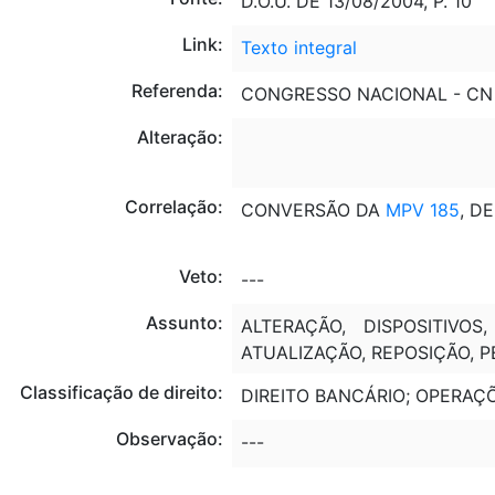
D.O.U. DE 13/08/2004, P. 10
Link:
Texto integral
Referenda:
CONGRESSO NACIONAL - CN
Alteração:
Correlação:
CONVERSÃO DA
MPV 185
, DE
Veto:
---
Assunto:
ALTERAÇÃO, DISPOSITIVOS
ATUALIZAÇÃO, REPOSIÇÃO, PE
Classificação de direito:
DIREITO BANCÁRIO; OPERAÇ
Observação:
---