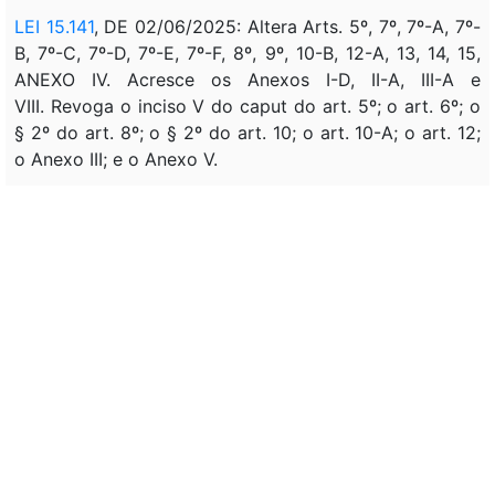
LEI 15.141
, DE 02/06/2025: Altera Arts. 5º, 7º, 7º-A, 7º-
B, 7º-C, 7º-D, 7º-E, 7º-F, 8º, 9º, 10-B, 12-A, 13, 14, 15,
ANEXO IV. Acresce os Anexos I-D, II-A, III-A e
VIII. Revoga o inciso V do caput do art. 5º; o art. 6º; o
§ 2º do art. 8º; o § 2º do art. 10; o art. 10-A; o art. 12;
o Anexo III; e o Anexo V.
LEI 15.367
, DE 30/03/2026: ALTERA ARTS. 12-B, 12-C,
12-D, 12-E, 12-F, 12-G, 12-H, 12-I.
Efeitos financeiros
Correlação:
DEC 5.824
, DE 29/06/2006: ESTABELECE OS
PROCEDIMENTOS PARA A CONCESSAO DO
INCENTIVO Á QUALIFICAÇÃO
DEC 5.825
, DE 29/06/2006: ESTABELECE AS
DIRETRIZES PARA ELABORAÇÃO DO PLANO DE