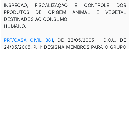
INSPEÇÃO, FISCALIZAÇÃO E CONTROLE DOS
PRODUTOS DE ORIGEM ANIMAL E VEGETAL
DESTINADOS AO CONSUMO
HUMANO.
PRT/CASA CIVIL 381
, DE 23/05/2005 - D.O.U. DE
24/05/2005, P. 1: DESIGNA MEMBROS PARA O GRUPO
DE TRABALHO INTERMINISTERIAL INSTITUÍDO PELA
PRI 220, DE 29/03/2005.
DEC 5.534, DE 06/09/2005: PRORROGA PARA O
ESTADO DO RIO GRANDE DO SUL A AUTORIZAÇÃO
PREVISTA NO ART. 36.
DEC 5.591
, DE 22/11/2005: REGULAMENTAÇÃO
PRT/MMA 352, DE 06/12/2005 - D.O.U. DE 07/12/2005,
P. 153: INSTITUI NA SECRETARIA DE BIODIVERSIDADE