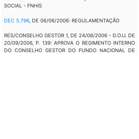
SOCIAL - FNHIS
DEC 5.796
, DE 06/06/2006: REGULAMENTAÇÃO
RES/CONSELHO GESTOR 1, DE 24/08/2006 - D.O.U. DE
20/09/2006, P. 139: APROVA O REGIMENTO INTERNO
DO CONSELHO GESTOR DO FUNDO NACIONAL DE
HABITAÇÃO DE INTERESSE SOCIAL
RES/CONSELHO GESTOR 2, DE 24/08/2006 - D.O.U.
DE 20/09/2006, P. 141: DISPÕE SOBRE O TERMO DE
ADESÃO AO SISTEMA NACIONAL DE HABITAÇÃO DE
INTERESSE SOCIAL - SNHIS.
VIDE
LEI 14.620
, DE 13/07/2023.
VIDE
DEC 12.260
, DE 28/11/2024