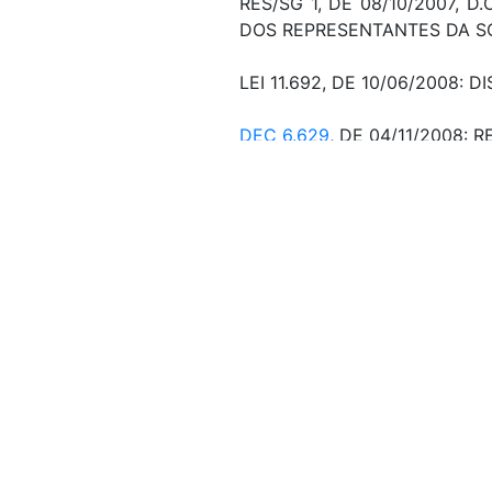
RES/SG 1, DE 08/10/2007, 
DOS REPRESENTANTES DA SO
LEI 11.692, DE 10/06/2008
DEC 6.629
, DE 04/11/2008
VIDE
DEC 11.833
, DE 15/12/2
VIDE
DEC 12.048
, DE 05/06/
Veto:
Mensagem de veto
MSG 411, D
Assunto:
CRIAÇÃO, PROGRAMA NACIO
EDUCAÇÃO BASICA, QUALI
ASSISTENCIAL, JUVENTUDE.
AREA, SAUDE. CRIAÇÃO, 
PROFISSIONAL, AREA, SAUDE