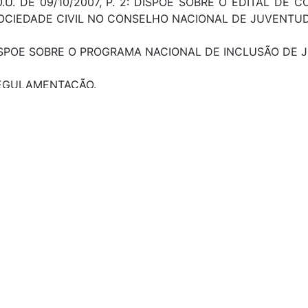
D.O.U. DE 09/10/2007, P. 2: DISPÕE SOBRE O EDITAL 
CIEDADE CIVIL NO CONSELHO NACIONAL DE JUVENTUDE
: DISPOE SOBRE O PROGRAMA NACIONAL DE INCLUSÃO DE 
: REGULAMENTAÇÃO.
023.
2024
E 30/06/2005 - D.O.U. DE 01/07/2005, P. 8: VETO PARCIA
NAL, AMBITO, PRESIDENCIA DA REPUBLICA, OBJETIV
FICAÇÃO, PROFISSIONALISMO, INSERÇÃO, PRODUÇÃ
 CRIAÇÃO, CONSELHO NACIONAL, JUVENTUDE. CRIAÇÃO
PROGRAMA, BOLSA DE ESTUDO, DESTINAÇÃO, ESTU
.