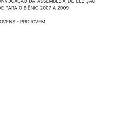
DE CONVOCAÇÃO DA ASSEMBLÉIA DE ELEIÇÃO
 PARA O BIÊNIO 2007 A 2009
JOVENS - PROJOVEM.
L - PARTE VETADA: PAR. 2º DO ART. 9º
O, INCLUSÃO, AUMENTO, ESCOLARIDADE,
O, EXERCICIO, CIDADANIA, PROGRAMA
, AMBITO, (MEC), COMISSÃO NACIONAL,
DANTE, ENSINO SUPERIOR, CATEGORIA