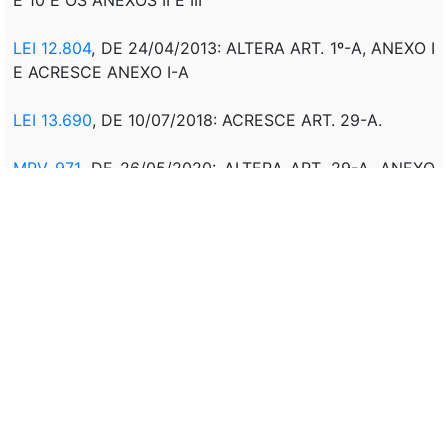
LEI 12.804
, DE 24/04/2013: ALTERA ART. 1º-A, ANEXO I
E ACRESCE ANEXO I-A
LEI 13.690
, DE 10/07/2018: ACRESCE ART. 29-A.
MPV 971
, DE 26/05/2020: ALTERA ART. 29-A, ANEXO
I.
Produção de efeito
LEI 14.059
, DE 22/09/2020: ALTERA ART. 29-A, ANEXO
I.
Produção de efeito
MPV 1.181
, DE 18/07/2023: ALTERA ANEXO I.
LEI Nº 14.724
, DE 14/11/2023: ALTERA ANEXO I E
ART.1º-B.
MPV 1.326
, DE 01/12/2025: ALTERA ANEXO I.
LEI 15.395
, DE 27/04/2026: ALTERA ANEXO I E §3º DO