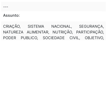
---
Assunto:
CRIAÇÃO, SISTEMA NACIONAL, SEGURANÇA,
NATUREZA ALIMENTAR, NUTRIÇÃO, PARTICIPAÇÃO,
PODER PUBLICO, SOCIEDADE CIVIL, OBJETIVO,
IMPLEMENTAÇÃO, POLITICA, PROGRAMA, GARANTIA,
ALIMENTO HUMANO
Classificação de direito:
DIREITO ADMINISTRATIVO; ATOS ADMINISTRATIVOS;
CONCEITO. ELEMENTOS E CARACTERÍSTICAS ;
PROGRAMAS
Observação:
---