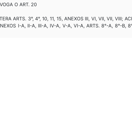
EVOGA O ART. 20
RA ARTS. 3°, 4°, 10, 11, 15, ANEXOS III, VI, VII, VII, VIII; A
, ANEXOS I-A, II-A, III-A, IV-A, V-A, VI-A, ARTS. 8°-A, 8°-B, 8
TERA OS ARTS. 1°, 2°, 9° E O ANEXO IX
ALTERA OS ANEXOS III, VI, OS ARTS. 1º-C, 8º-C, OS A
TERA OS ANEXOS III, VI (COM VIGÊNCIA), III-A, VI-A, VII E I
TERA ANEXOS III-A, VI-A E ANEXOS VIII E IX
ALTERA O ANEXO XVII
TERA ART. 15