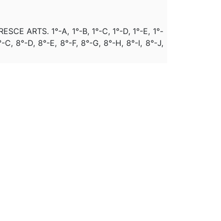
CRESCE ARTS. 1°-A, 1°-B, 1°-C, 1°-D, 1°-E, 1°-
°-C, 8°-D, 8°-E, 8°-F, 8°-G, 8°-H, 8°-I, 8°-J,
NEXOS VII E IX, OS ANEXOS III-A E VI-A
X, O ART. 1º-C, 8º-C