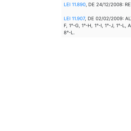
LEI 11.890
, DE 24/12/2008: R
LEI 11.907
, DE 02/02/2009: ALTE
F, 1°-G, 1°-H, 1°-I, 1°-J, 1°-L
8°-L.
LEI 12.269
, DE 21/06/2010:
AL
MPV 568
, DE 11/05/2012: 
(CONVERTIDA)
LEI 12.702
, DE 07/08/2012: AL
LEI 12.778
, DE 28/12/2012: AL
LEI 12.808
, DE 08/05/2013: 
MPV 632
, DE 24/12/2013: AL