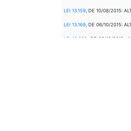
LEI 13.159
, DE 10/08/2015: AL
LEI 13.169
, DE 06/10/2015: A
LEI 13.969
, DE 26/12/2019: AL
incisos I e II do § 1º do art. 2
LEI 14.302
, DE 07/01/2022: AL
LEI 14.968
, DE 11/09/2024: A
ART. 2º; OS §§ 2º, 3º E 5º D
DO CAPÍTULO I; OS ARTS. 12
LCP 214
, DE 16/01/2025: Revog
4º-B; e o art. 21.
Produção de 
LEI 15.103
, DE 22/01/2025: A