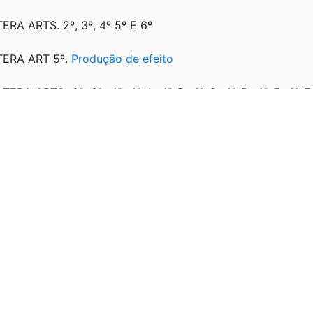
TERA ARTS. 2º, 3º, 4º 5º E 6º
LTERA ART 5º.
Produção de efeito
TERA ARTS. 2º, 3º, 4º, 4º-A, 4º-B, 4º-C, 4º-D, 4º-E, 4º-F,
º e os incisos I e II do caput e o § 2º do art. 4º.
Produção de 
TERA ARTS. 2º, 4º-A e 64. E revoga o § 2º do art. 4º-A e o 
LTERA ARTS. 2º , 3º, 3-A, 4º, 4º-A, SEÇÃO III-A, 6º E 7º
O ART. 3º; O INCISO III DO CAPUT DO ART. 4º; OS INCISOS 
 A 22; O ART.64 ; E O ART.65.
Vigência
a os incisos I e II do caput do art. 3º; a Seção II à Seção
efeitos
CRESCE INCISO IV AO CAPUT DO ART. 2º.