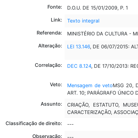
Fonte:
D.O.U. DE 15/01/2009, P. 1
Link:
Texto integral
Referenda:
MINISTÉRIO DA CULTURA - MI
Alteração:
LEI 13.146
, DE 06/07/2015: A
Correlação:
DEC 8.124
, DE 17/10/2013: 
Veto:
Mensagem de veto
MSG 20, D
ART. 10; PARÁGRAFO ÚNICO DO
Assunto:
CRIAÇÃO, ESTATUTO, MUSEU
CARACTERIZAÇÃO, ASSOCIAÇ
Classificação de direito:
---
Observação:
---