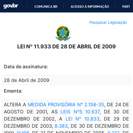
COMUNICA BR
ACESSO À INFORMAÇÃO
PARTI
IR
Pesquisar Legislação
PARA
O
CONTEÚDO
LEI Nº 11.933 DE 28 DE ABRIL DE 2009
Data de assinatura:
28 de Abril de 2009
Ementa:
ALTERA A
MEDIDA PROVISÓRIA N° 2.158-35
, DE 24 DE
AGOSTO DE 2001, AS
LEIS N°S 10.637
, DE 30 DE
DEZEMBRO DE 2002, A
LEI N° 10.833
, DE 29 DE
DEZEMBRO DE 2003,
8.383
, DE 30 DE DEZEMBRO DE
1991,
11.196
, DE 21 DE NOVEMBRO DE 2005,
8.212
, DE