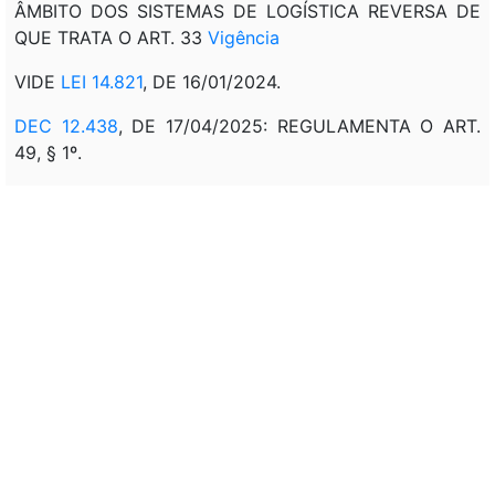
ÂMBITO DOS SISTEMAS DE LOGÍSTICA REVERSA DE
QUE TRATA O ART. 33
Vigência
VIDE
LEI 14.821
, DE 16/01/2024.
DEC 12.438
, DE 17/04/2025: REGULAMENTA O ART.
49, § 1º.
DEC 12.451
, DE 06/05/2025: REGULAMENTA O ART.
49, § 1º.
VIDE
DEC 12.644
, DE 01/10/2025
DEC 12.688
, DE 21/10/2025: REGULAMENTA O ART.
32, § 1º, E O ART. 33, § 1º.
Veto:
---
Assunto: