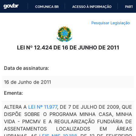
COMUNICA BR
ACESSO À INFORMAÇÃO
PARTI
IR
Pesquisar Legislação
PARA
O
CONTEÚDO
LEI Nº 12.424 DE 16 DE JUNHO DE 2011
Data de assinatura:
16 de Junho de 2011
Ementa:
ALTERA A
LEI Nº 11.977
, DE 7 DE JULHO DE 2009, QUE
DISPÕE SOBRE O PROGRAMA MINHA CASA, MINHA
VIDA - PMCMV E A REGULARIZAÇÃO FUNDIÁRIA DE
ASSENTAMENTOS LOCALIZADOS EM ÁREAS
URBANAS, AS
LEIS NºS 10.188
, DE 12 DE FEVEREIRO