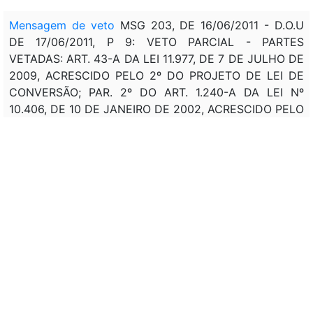
Mensagem de veto
MSG 203, DE 16/06/2011 - D.O.U
DE 17/06/2011, P 9: VETO PARCIAL - PARTES
VETADAS: ART. 43-A DA LEI 11.977, DE 7 DE JULHO DE
2009, ACRESCIDO PELO 2º DO PROJETO DE LEI DE
CONVERSÃO; PAR. 2º DO ART. 1.240-A DA LEI Nº
10.406, DE 10 DE JANEIRO DE 2002, ACRESCIDO PELO
ART. 9º DO PROJETO DE LEI DE CONVERSÃO.
Assunto:
ALTERAÇÃO, DEFINIÇÃO, CRITÉRIOS,
ENQUADRAMENTO, SITUAÇÃO, BENEFICIÁRIO,
(PMCMV). ALTERAÇÃO, DEFINIÇÃO, RECURSOS
FINANCEIROS, SUBVENÇÃO, (PMCMV). ALTERAÇÃO,
CRITÉRIOS, REGISTRO, REGULARIZAÇÃO,
DEMARCAÇÃO, TERRENO, ÁREA, IMÓVEL,
INCORPORAÇÃO IMOBILIÁRIA, ORGANIZAÇÃO
FUNDIÁRIA, ASSENTAMENTO POPULACIONAL,