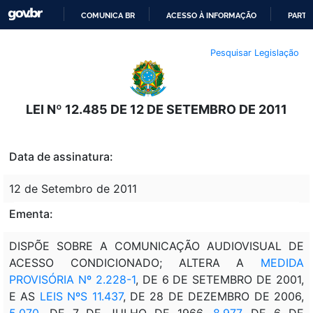
COMUNICA BR
ACESSO À INFORMAÇÃO
PARTI
IR
Pesquisar Legislação
PARA
O
CONTEÚDO
LEI Nº 12.485 DE 12 DE SETEMBRO DE 2011
Data de assinatura:
12 de Setembro de 2011
Ementa:
DISPÕE SOBRE A COMUNICAÇÃO AUDIOVISUAL DE
ACESSO CONDICIONADO; ALTERA A
MEDIDA
PROVISÓRIA Nº 2.228-1
, DE 6 DE SETEMBRO DE 2001,
E AS
LEIS NºS 11.437
, DE 28 DE DEZEMBRO DE 2006,
5.070
, DE 7 DE JULHO DE 1966,
8.977
, DE 6 DE