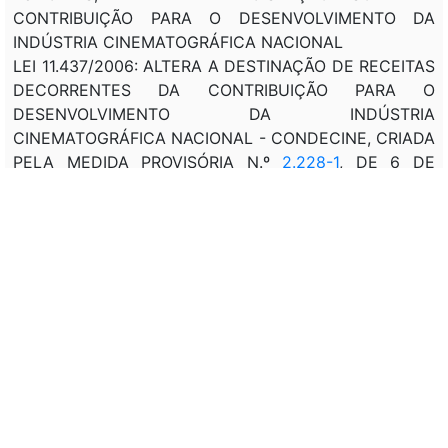
CONTRIBUIÇÃO PARA O DESENVOLVIMENTO DA
INDÚSTRIA CINEMATOGRÁFICA NACIONAL
LEI 11.437/2006: ALTERA A DESTINAÇÃO DE RECEITAS
DECORRENTES DA CONTRIBUIÇÃO PARA O
DESENVOLVIMENTO DA INDÚSTRIA
CINEMATOGRÁFICA NACIONAL - CONDECINE, CRIADA
PELA MEDIDA PROVISÓRIA N.º
2.228-1
, DE 6 DE
SETEMBRO DE 2001, VISANDO AO FINANCIAMENTO
DE PROGRAMAS E PROJETOS VOLTADOS PARA O
DESENVOLVIMENTO DAS ATIVIDADES AUDIOVISUAIS;
ALTERA A MEDIDA PROVISÓRIA N.º
2.228-1
, DE 6 DE
SETEMBRO DE 2001, E A LEI N.º
8.685
, DE 20 DE
JULHO DE 1993, PRORROGANDO E INSTITUINDO
MECANISMOS DE FOMENTO À ATIVIDADE
AUDIOVISUAL;
LEI 5.070/1966: CRIA O FUNDO DE FISCALIZAÇÃO DAS
TELECOMUNICAÇÕES