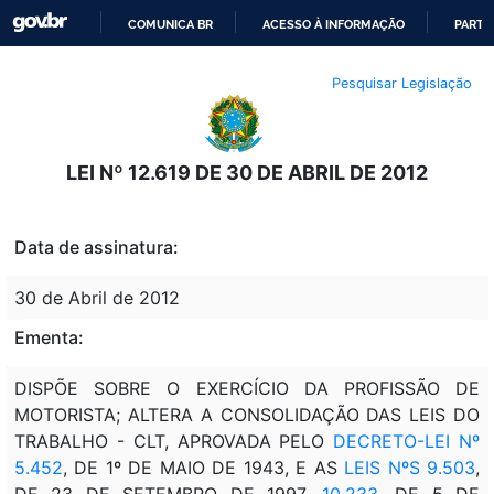
COMUNICA BR
ACESSO À INFORMAÇÃO
PARTI
IR
Pesquisar Legislação
PARA
O
CONTEÚDO
LEI Nº 12.619 DE 30 DE ABRIL DE 2012
Data de assinatura:
30 de Abril de 2012
Ementa:
DISPÕE SOBRE O EXERCÍCIO DA PROFISSÃO DE
MOTORISTA; ALTERA A CONSOLIDAÇÃO DAS LEIS DO
TRABALHO - CLT, APROVADA PELO
DECRETO-LEI Nº
5.452
, DE 1º DE MAIO DE 1943, E AS
LEIS NºS 9.503
,
DE 23 DE SETEMBRO DE 1997,
10.233
, DE 5 DE