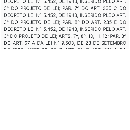
DECRETO-LEI Nº 5.452, DE 1943, INSERIDO PELO ART.
3º DO PROJETO DE LEI; PAR. 7º DO ART. 235-C DO
DECRETO-LEI Nº 5.452, DE 1943, INSERIDO PLEO ART.
3º DO PROJETO DE LEI; PAR. 8º DO ART. 235-E DO
DECRETO-LEI Nº 5.452, DE 1943, INSERIDO PELO ART.
3º DO PROJETO DE LEI; ARTS. 7º, 8º, 10, 11, 12; PAR. 8º
DO ART. 67-A DA LEI Nº 9.503, DE 23 DE SETEMBRO
DE 1997, INSEDIRO PELO ART. 5º, E ART. 310-A DA
MESMA LEI, INSERIDO PELO ART. 6º DO PROJETO DE
LEI; ART. 67-B DA LEI Nº 9.503, INSERIDO PELO ART.
5º, E INCISO XXIV DO ART. 230 DA MESMA LEI,
INSERIDO PELO ART. 6º DO PROJETO DE LEI; PAR. 3º
DO ART. 259 DA LEI Nº 9.503, DE 1997, INSERIDO
PELO ART. 6º DO PROJETO DE LEI; PARS. 3º E 4º DO
ART. 261 DA LEI Nº 9.503, DE 1997, DE 1997,
ALTERADO E INSERIDO PELO ART. 6º DO PROJETO DE
LEI; ART. 67-D DA LEI Nº 9.503, DE 1997, INSERIDO
PELO ART. 5º DO PROJETO DE LEI.
Assunto: