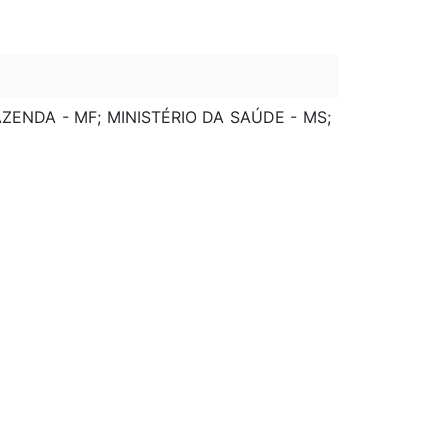
AZENDA - MF; MINISTÉRIO DA SAÚDE - MS;
INISTÉRIO DE MINAS E ENERGIA - MME;
ÉRIO DA AGRICULTURA, PECUÁRIA E