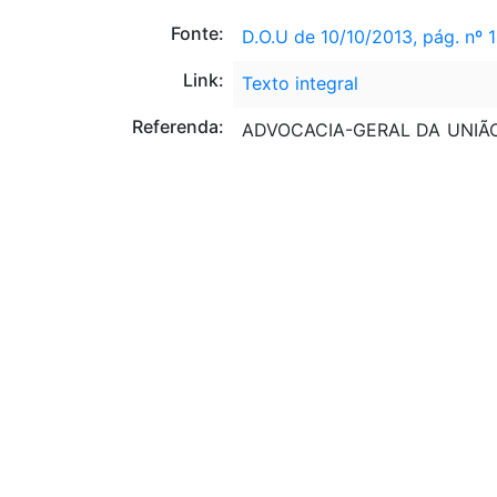
Fonte:
D.O.U de 10/10/2013, pág. nº 1
Link:
Texto integral
Referenda:
ADVOCACIA-GERAL DA UNIÃO 
MINISTÉRIO DE DESENVOLV
MINISTÉRIO DAS COMUNI
ABASTECIMENTO - MAPA
Alteração:
MPV 627
, DE 11/11/2013: ALT
LEI 12.973
. DE 13/05/2014: AL
LEI 12.995
, DE 18/06/2014: A
LEI 13.097
, DE 19/01/2015: AL
MPV 784
, DE 07/06/2017: ALT