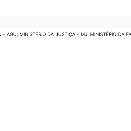
- AGU; MINISTÉRIO DA JUSTIÇA - MJ; MINISTÉRIO DA F
IMENTO, INDÚSTRIA E COMÉRCIO EXTERIOR - MDIC; M
CAÇÕES - MC; BANCO CENTRAL - BACEN; MINIST
ERA ARTS. 39 E 40
TERA ARTS. 17, 39 E 40
LTERA PAR. 7º DO ART. 40
TERA ART. 23
ERA ART. 11