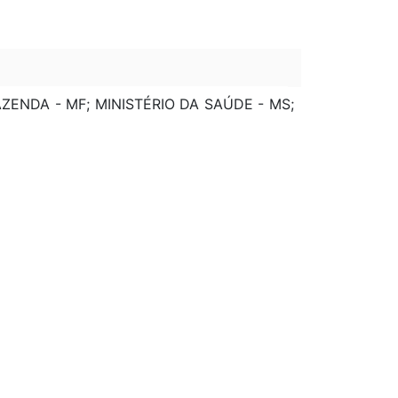
AZENDA - MF; MINISTÉRIO DA SAÚDE - MS;
INISTÉRIO DE MINAS E ENERGIA - MME;
ÉRIO DA AGRICULTURA, PECUÁRIA E