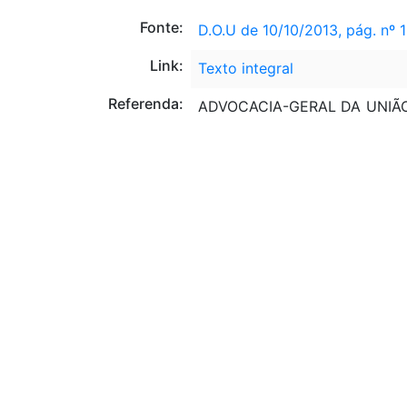
Fonte:
D.O.U de 10/10/2013, pág. nº 1
Link:
Texto integral
Referenda:
ADVOCACIA-GERAL DA UNIÃO 
MINISTÉRIO DE DESENVOLV
MINISTÉRIO DAS COMUNI
ABASTECIMENTO - MAPA
Alteração:
MPV 627
, DE 11/11/2013: ALT
LEI 12.973
. DE 13/05/2014: AL
LEI 12.995
, DE 18/06/2014: A
LEI 13.097
, DE 19/01/2015: AL
MPV 784
, DE 07/06/2017: ALT