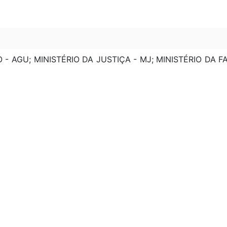
- AGU; MINISTÉRIO DA JUSTIÇA - MJ; MINISTÉRIO DA F
IMENTO, INDÚSTRIA E COMÉRCIO EXTERIOR - MDIC; M
CAÇÕES - MC; BANCO CENTRAL - BACEN; MINIST
ERA ARTS. 39 E 40
TERA ARTS. 17, 39 E 40
LTERA PAR. 7º DO ART. 40
TERA ART. 23
ERA ART. 11