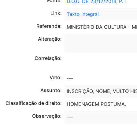
Fonte:
D.O.U. DE 23/12/2014, P. 1
Link:
Texto integral
Referenda:
MINISTÉRIO DA CULTURA - M
Alteração:
Correlação:
Veto:
---
Assunto:
INSCRIÇÃO, NOME, VULTO H
Classificação de direito:
HOMENAGEM POSTUMA.
Observação:
---