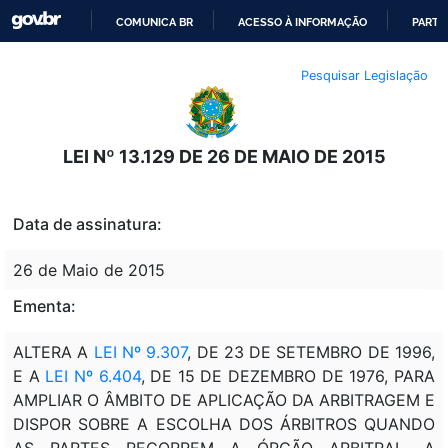
COMUNICA BR
ACESSO À INFORMAÇÃO
PARTI
IR
Pesquisar Legislação
PARA
O
CONTEÚDO
LEI Nº 13.129 DE 26 DE MAIO DE 2015
Data de assinatura:
26 de Maio de 2015
Ementa:
ALTERA A
LEI Nº 9.307
, DE 23 DE SETEMBRO DE 1996,
E A
LEI Nº 6.404
, DE 15 DE DEZEMBRO DE 1976, PARA
AMPLIAR O ÂMBITO DE APLICAÇÃO DA ARBITRAGEM E
DISPOR SOBRE A ESCOLHA DOS ÁRBITROS QUANDO
AS PARTES RECORREM A ÓRGÃO ARBITRAL, A