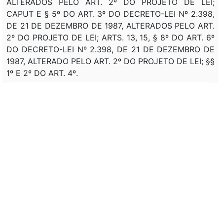
ALTERADOS PELO ART. 2º DO PROJETO DE LEI;
CAPUT E § 5º DO ART. 3º DO DECRETO-LEI Nº 2.398,
DE 21 DE DEZEMBRO DE 1987, ALTERADOS PELO ART.
2º DO PROJETO DE LEI; ARTS. 13, 15, § 8º DO ART. 6º
DO DECRETO-LEI Nº 2.398, DE 21 DE DEZEMBRO DE
1987, ALTERADO PELO ART. 2º DO PROJETO DE LEI; §§
1º E 2º DO ART. 4º.
Assunto:
ALTERAÇÃO, CRITERIOS, DEMARCAÇÃO, TERRENO DE
MARINHA, IMOVEL, ZONA URBANA. ALTERAÇÃO, TAXA
DE OCUPAÇÃO, (SPU), TERRENO, LAUDEMIO, IMOVEL,
UNIÃO FEDERAL. CRITERIOS, PARCELAMENTO,
REMISSÃO, DIVIDA, NATUREZA PATRIMONIAL, UNIÃO
FEDERAL.
Classificação de direito:
IMOVEL, PATRIMONIO, UNIÃO FEDERAL.