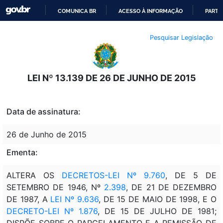
COMUNICA BR
ACESSO À INFORMAÇÃO
PARTI
IR
Pesquisar Legislação
PARA
O
CONTEÚDO
LEI Nº 13.139 DE 26 DE JUNHO DE 2015
Data de assinatura:
26 de Junho de 2015
Ementa:
ALTERA OS
DECRETOS-LEI Nº 9.760
, DE 5 DE
SETEMBRO DE 1946, Nº
2.398
, DE 21 DE DEZEMBRO
DE 1987, A
LEI Nº 9.636
, DE 15 DE MAIO DE 1998, E O
DECRETO-LEI Nº 1.876
, DE 15 DE JULHO DE 1981;
DISPÕE SOBRE O PARCELAMENTO E A REMISSÃO DE