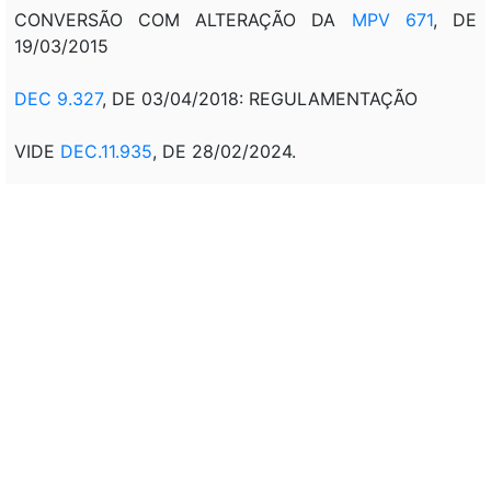
CONVERSÃO COM ALTERAÇÃO DA
MPV 671
, DE
19/03/2015
DEC 9.327
, DE 03/04/2018: REGULAMENTAÇÃO
VIDE
DEC.11.935
, DE 28/02/2024.
Veto:
Mensagem de veto
MSG 295, DE 04/08/2015 - DOU
DE 05/08/2015, P. 5: VETO PARCIAL - PARTES
VETADAS: ALÍNEA 'B' DO INCISO X DO ART. 4º; ART.
30; INCISO VII DO ART. 6º DA LEI Nº 9.615, DE 24 DE
MARÇO DE 1998, INSERIDOS PELO ART. 38 DO
PROJETO DE LEI DE CONVERSÃO; §§ 3º, 6º E 7º DO
ART. 28; ARTS. 29, 31, 32, 33, 34, 35, 36, 39, 48, 49 E
51; §§ 2º E 3º DO ART. 9º; §§ 6º A 8º DO ART. 10 DA