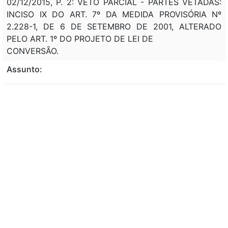
02/12/2015, P. 2: VETO PARCIAL - PARTES VETADAS:
INCISO IX DO ART. 7º DA MEDIDA PROVISÓRIA Nº
2.228-1, DE 6 DE SETEMBRO DE 2001, ALTERADO
PELO ART. 1º DO PROJETO DE LEI DE
CONVERSÃO.
Assunto:
ALTERAÇÃO, CONTRIBUIÇÃO, DESENVOLVIMENTO,
PRODUÇÃO CINEMATOGRAFICA, CINEMA, FILME,
PRORROGAÇÃO, VIGENCIA, INCENTIVO FISCAL,
AMBITO, FUNDOS, FINANCIAMENTO, FILME
NACIONAL. ALTERAÇÃO, TAXA, PROCESSO,
COMPETENCIA, (CADE). AUTORIZAÇÃO, EXECUTIVO,
ATUALIZAÇÃO, PREÇO, SERVIÇO, PRODUTO, TAXA,
CONTROLE, FISCALIZAÇÃO, MEIO AMBIENTE, AMBITO,
(IBAMA). PRORROGAÇÃO, VIGENCIA, INCENTIVO
FISCAL, FOMENTO, ATIVIDADE, PRODUÇÃO
AUDIOVISUAL.